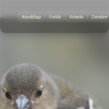
Kezdőlap
Fotók
Videók
Zenéim